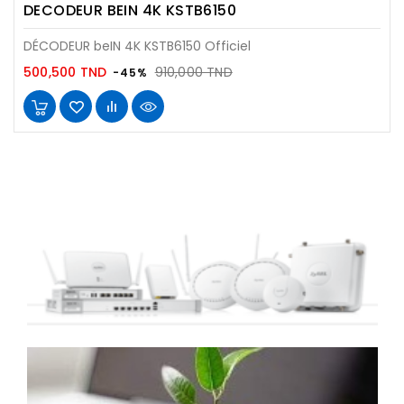
DECODEUR BEIN 4K KSTB6150
DÉCODEUR beIN 4K KSTB6150 Officiel
Prix
Prix
500,500 TND
910,000 TND
-45%
habituel