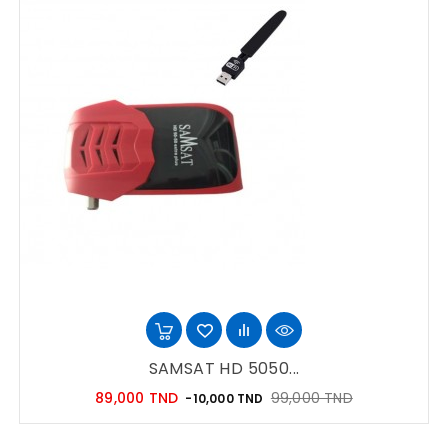
SAMSAT HD 5050...
Prix
Prix
89,000 TND
99,000 TND
-10,000 TND
habituel