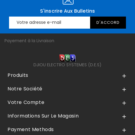
S'inscrire Aux Bulletins
Payement à la Livraison
DJIOU ELECTRO SYSTEMES (D.E.S)
Produits

Notre Société

Votre Compte

Informations Sur Le Magasin

Payment Methods
