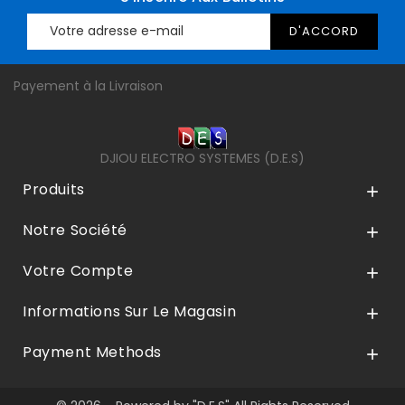
Payement à la Livraison
DJIOU ELECTRO SYSTEMES (D.E.S)
Produits

Notre Société

Votre Compte

Informations Sur Le Magasin

Payment Methods
