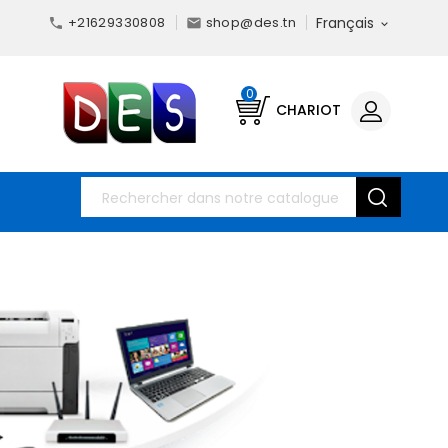
+21629330808
shop@des.tn
Français



0
CHARIOT