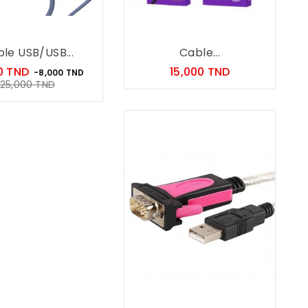
le USB/USB...
Cable...
Prix
Prix
0 TND
15,000 TND
-8,000 TND
Prix
25,000 TND
habituel