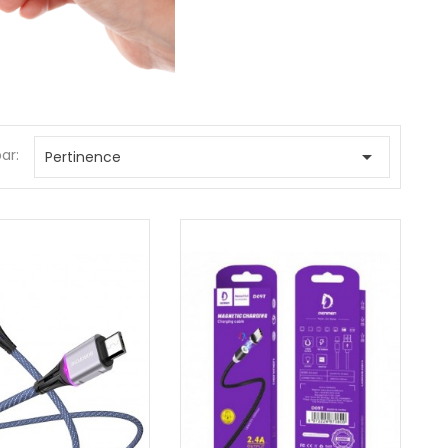
par:

Pertinence