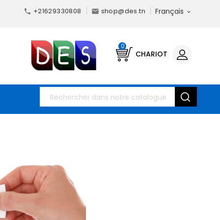
+21629330808
shop@des.tn
Français



0
CHARIOT