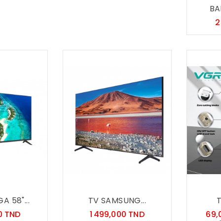
BA
2
A 58"...
TV SAMSUNG...
Prix
Prix
0 TND
1 499,000 TND
69,