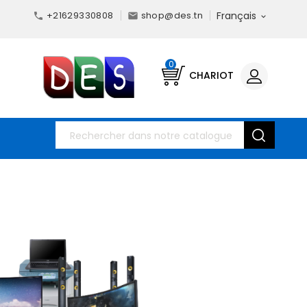
+21629330808
shop@des.tn
Français



0
CHARIOT