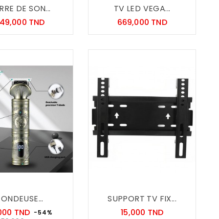
RRE DE SON...
TV LED VEGA...
Prix
Prix
49,000 TND
669,000 TND
TONDEUSE...
SUPPORT TV FIX...
Prix
Prix
000 TND
15,000 TND
-54%