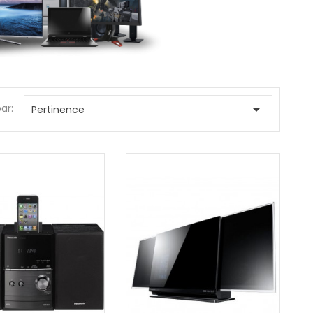
par:

Pertinence