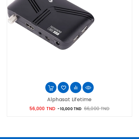
Alphasat Lifetime
Prix
Prix
56,000 TND
66,000 TND
-10,000 TND
habituel