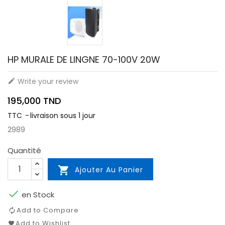
HP MURALE DE LINGNE 70-100V 20W
Write your review

195,000 TND
TTC
livraison sous 1 jour
2989
Quantité

Ajouter Au Panier

en Stock
Add to Compare
Add to Wishlist