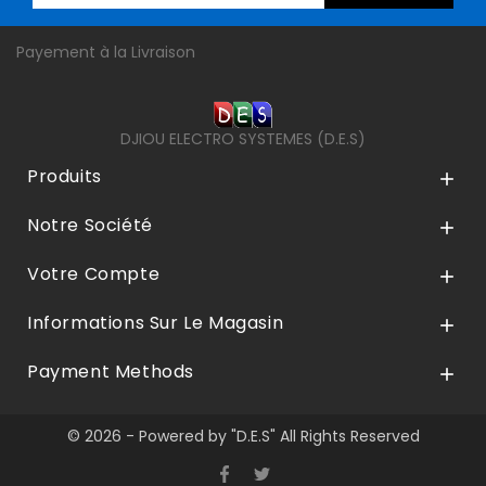
Payement à la Livraison
DJIOU ELECTRO SYSTEMES (D.E.S)
Produits

Notre Société

Votre Compte

Informations Sur Le Magasin

Payment Methods

© 2026 - Powered by "D.E.S" All Rights Reserved