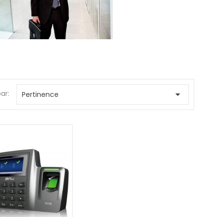
par:

Pertinence