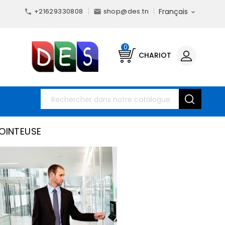
+21629330808
shop@des.tn
Français



0
CHARIOT
OINTEUSE