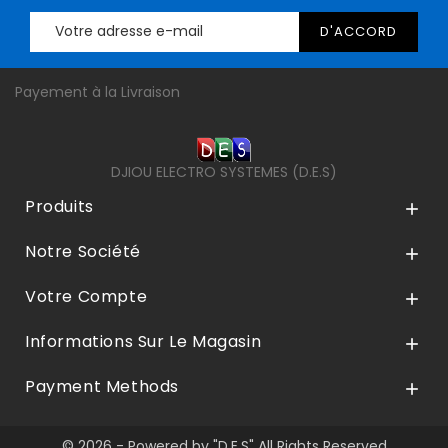
Payement à la Livraison
DJIOU ELECTRO SYSTEMES (D.E.S)
Produits

Notre Société

Votre Compte

Informations Sur Le Magasin

Payment Methods

© 2026 - Powered by "D.E.S" All Rights Reserved