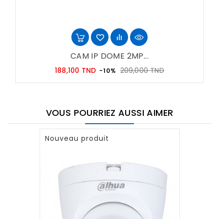
CAM IP DOME 2MP...
Prix
Prix
188,100 TND
209,000 TND
-10%
habituel
VOUS POURRIEZ AUSSI AIMER
Nouveau produit