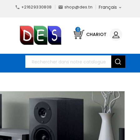
+21629330808
shop@des.tn
Français



0
CHARIOT
E