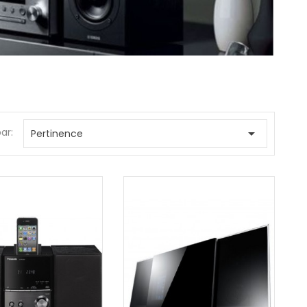
par:

Pertinence