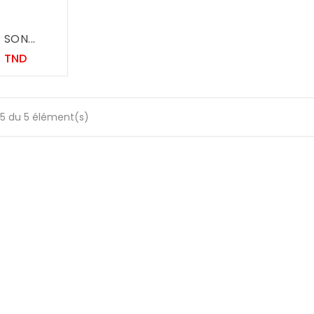
SON...
Prix
0 TND
-5 du 5 élément(s)