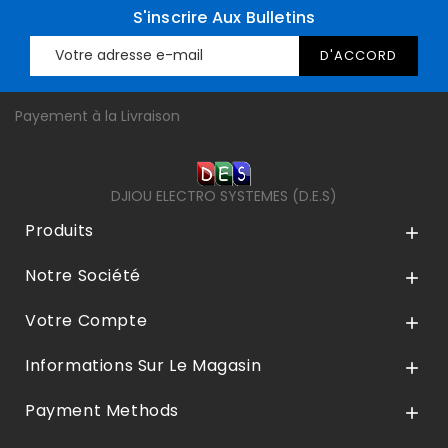
S'inscrire Aux Bulletins
Payement à la Livraison
DJIOU ELECTRO SYSTEMES (D.E.S)
Produits

Notre Société

Votre Compte

Informations Sur Le Magasin

Payment Methods
