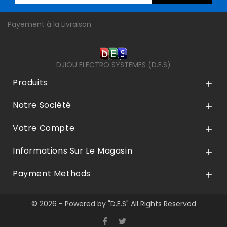
Payement à la Livraison
DJIOU ELECTRO SYSTEMES (D.E.S)
Produits

Notre Société

Votre Compte

Informations Sur Le Magasin

Payment Methods

© 2026 - Powered by "D.E.S" All Rights Reserved