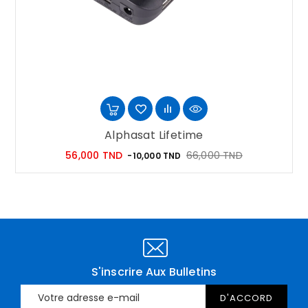
Alphasat Lifetime
Prix
Prix
56,000 TND
66,000 TND
-10,000 TND
habituel
S'inscrire Aux Bulletins