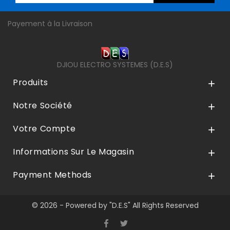
Payement à la Livraison
DJIOU ELECTRO SYSTEMES (D.E.S)
Produits

Notre Société

Votre Compte

Informations Sur Le Magasin

Payment Methods

© 2026 - Powered by "D.E.S" All Rights Reserved