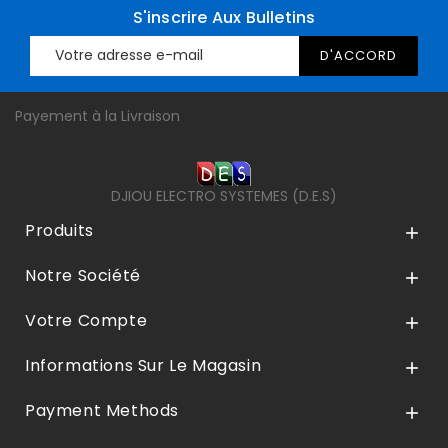
S'inscrire Aux Bulletins
Payement à la Livraison
DJIOU ELECTRO SYSTEMES (D.E.S)
Produits

Notre Société

Votre Compte

Informations Sur Le Magasin

Payment Methods
