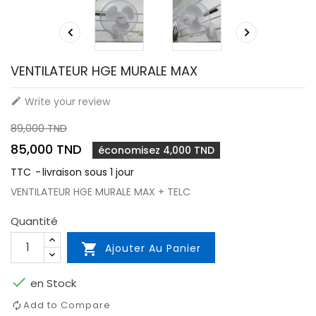


VENTILATEUR HGE MURALE MAX
Write your review

89,000 TND
85,000 TND
économisez 4,000 TND
TTC
livraison sous 1 jour
VENTILATEUR HGE MURALE MAX + TELC
Quantité

Ajouter Au Panier

en Stock
Add to Compare