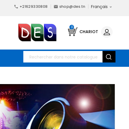
+21629330808
shop@des.tn
Français



0
CHARIOT