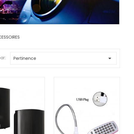
CESSOIRES
par:

Pertinence