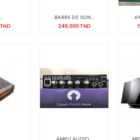
..
BARRE DE SON...
AM
Prix
Prix
 TND
249,000 TND
..
AMPLI AUDIO...
MI