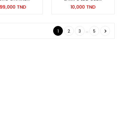
Prix
Prix
99,000 TND
10,000 TND
…

1
2
3
5