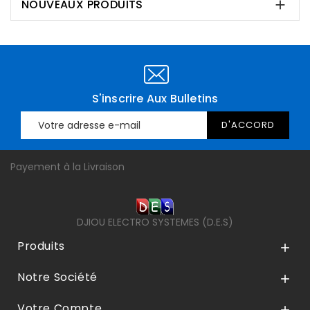
NOUVEAUX PRODUITS

S'inscrire Aux Bulletins
Payement à la Livraison
DJIOU ELECTRO SYSTEMES (D.E.S)
Produits

Notre Société

Votre Compte