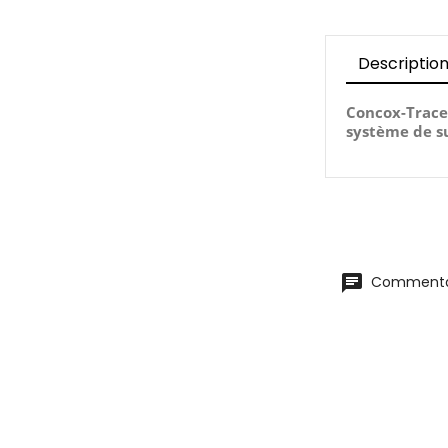
Descriptio
Concox-Traceu
système de s
Commentai