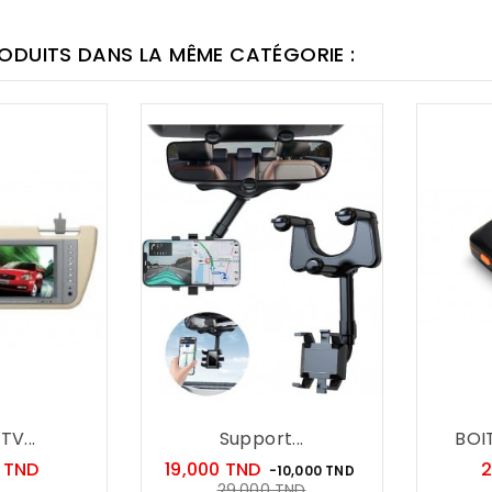
RODUITS DANS LA MÊME CATÉGORIE :
V...
Support...
BOI
Prix
Prix
0 TND
19,000 TND
2
-10,000 TND
Prix
29,000 TND