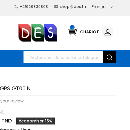
+21629330808
shop@des.tn
Français



0
CHARIOT
 GPS GT06 N
your review
TND
0 TND
économiser 15%