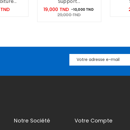
iture...
Support...
Prix
Prix
 TND
19,000 TND
-10,000 TND
Prix
29,000 TND
habituel
Notre Société
Votre Compte