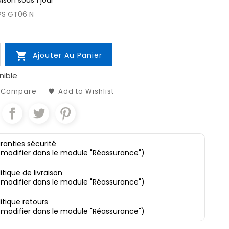
aison sous 1 jour
PS GT06 N

Ajouter Au Panier
nible
o Compare
Add to Wishlist
ranties sécurité
 modifier dans le module "Réassurance")
itique de livraison
 modifier dans le module "Réassurance")
litique retours
 modifier dans le module "Réassurance")