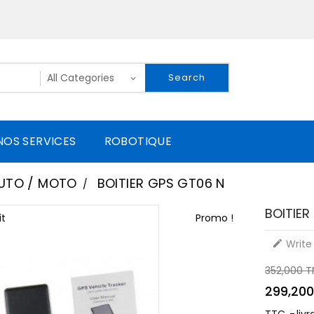
Search
NOS SERVICES
ROBOTIQUE
UTO / MOTO
BOITIER GPS GT06 N
BOITIER
t
Promo !
Write 

352,000 
299,20