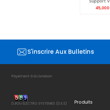
Support Vo
45,000
S'inscrire Aux Bulletins
Payement à la Livraison
Produits
DJIOU ELECTRO SYSTEMES (D.E.S)