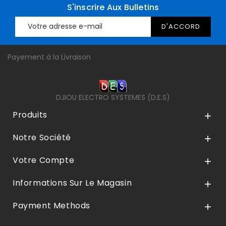
S'inscrire Aux Bulletins
Payement à la Livraison
DJIOU ELECTRO SYSTEMES (D.E.S)
Produits

Notre Société

Votre Compte

Informations Sur Le Magasin

Payment Methods
