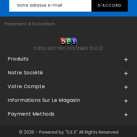
Payement à la Livraison
DJIOU ELECTRO SYSTEMES (D.E.S)
Produits

Notre Société

Votre Compte

Informations Sur Le Magasin

Payment Methods

© 2026 - Powered by "D.E.S" All Rights Reserved