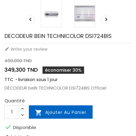


DECODEUR BEIN TECHNICOLOR DSI724BIS
Write your review

499,000 TND
349,300 TND
économiser 30%
TTC
livraison sous 1 jour
DÉCODEUR beIN TECHNICOLOR DSI724BIS Officiel
Quantité

Ajouter Au Panier

Disponible