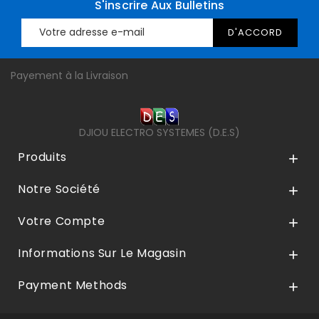
S'inscrire Aux Bulletins
Payement à la Livraison
DJIOU ELECTRO SYSTEMES (D.E.S)
Produits

Notre Société

Votre Compte

Informations Sur Le Magasin

Payment Methods
