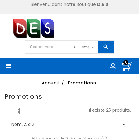
Bienvenu dans notre Boutique
D.E.S
0

Accueil
Promotions
Promotions
Il existe 25 produits.

Nom, A à Z
Affichage de 1-12 du 25 élément(s)