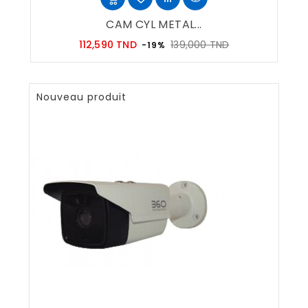
CAM CYL METAL...
Prix
Prix
112,590 TND
139,000 TND
-19%
habituel
Nouveau produit