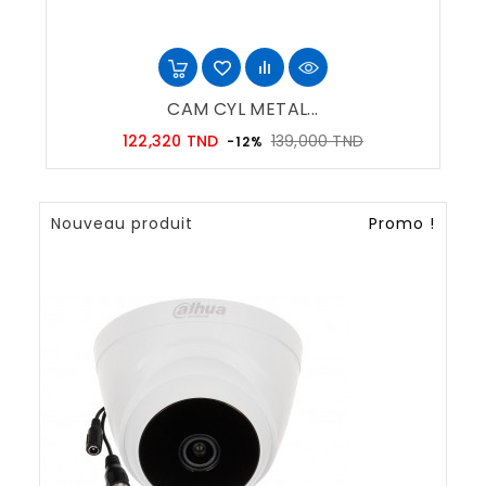
CAM CYL METAL...
Prix
Prix
122,320 TND
139,000 TND
-12%
habituel
Nouveau produit
Promo !