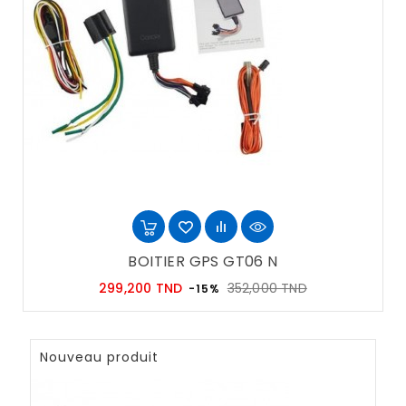
BOITIER GPS GT06 N
Prix
Prix
299,200 TND
352,000 TND
-15%
habituel
Nouveau produit