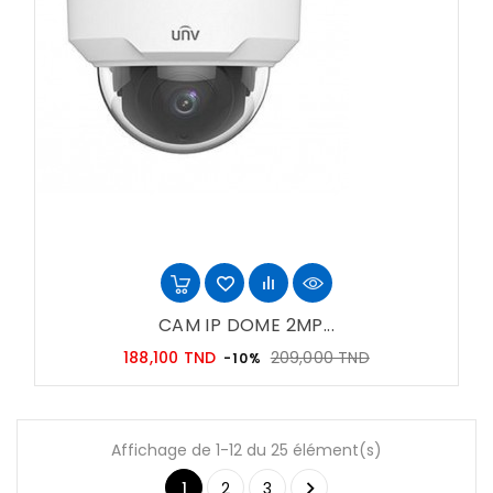
CAM IP DOME 2MP...
Prix
Prix
188,100 TND
209,000 TND
-10%
habituel
Affichage de 1-12 du 25 élément(s)

1
2
3