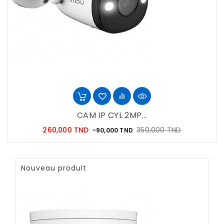
CAM IP CYL 2MP...
Prix
Prix
260,000 TND
350,000 TND
-90,000 TND
habituel
Nouveau produit