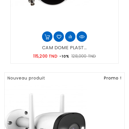
CAM DOME PLAST...
Prix
Prix
115,200 TND
128,000 TND
-10%
habituel
Nouveau produit
Promo !