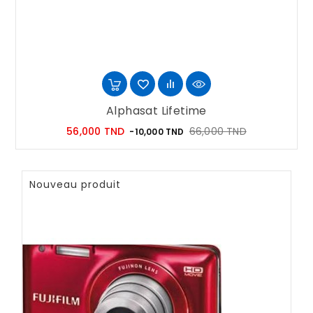
Alphasat Lifetime
Prix
Prix
56,000 TND
66,000 TND
-10,000 TND
habituel
Nouveau produit