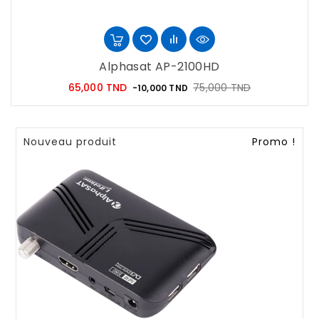
Alphasat AP-2100HD
Prix
Prix
65,000 TND
75,000 TND
-10,000 TND
habituel
Nouveau produit
Promo !