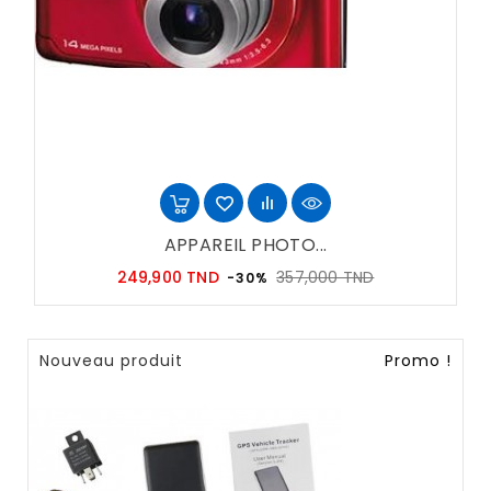
APPAREIL PHOTO...
Prix
Prix
249,900 TND
357,000 TND
-30%
habituel
Nouveau produit
Promo !