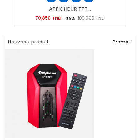
AFFICHEUR TFT...
Prix
Prix
70,850 TND
109,000 TND
-35%
habituel
Nouveau produit
Promo !