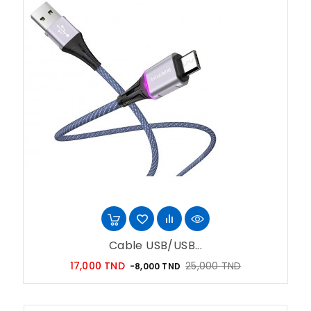
Cable USB/USB...
Prix
Prix
17,000 TND
25,000 TND
-8,000 TND
habituel