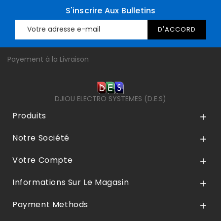
S'inscrire Aux Bulletins
Payement à la Livraison
DJIOU ELECTRO SYSTEMES (D.E.S)
Produits

Notre Société

Votre Compte

Informations Sur Le Magasin

Payment Methods
