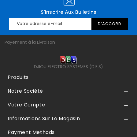
S'inscrire Aux Bulletins
Payement à la Livraison
DJIOU ELECTRO SYSTEMES (D.E.S)
Produits

Notre Société

Votre Compte

Informations Sur Le Magasin

Payment Methods
