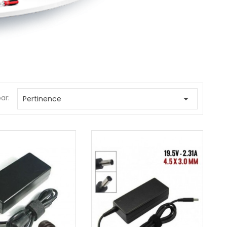
par:

Pertinence