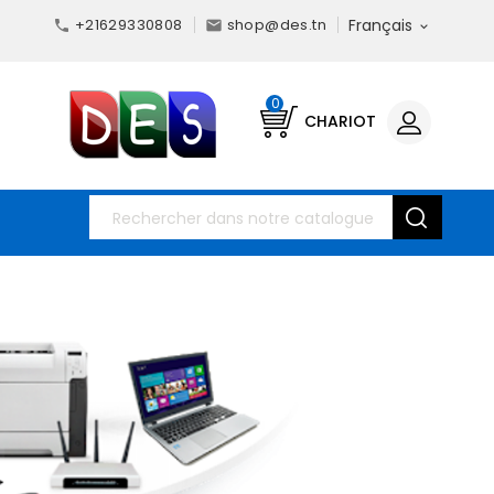
+21629330808
shop@des.tn
Français



0
CHARIOT