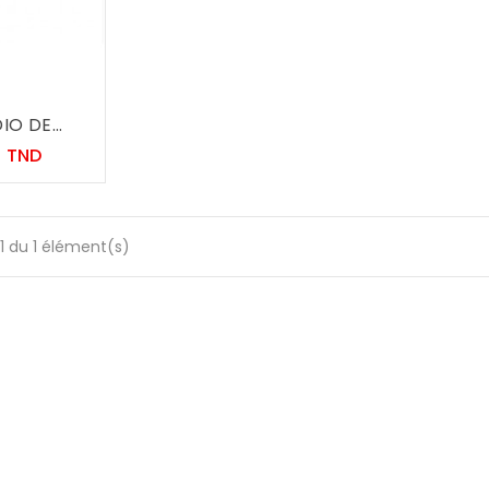
O DE...
Prix
0 TND
1 du 1 élément(s)