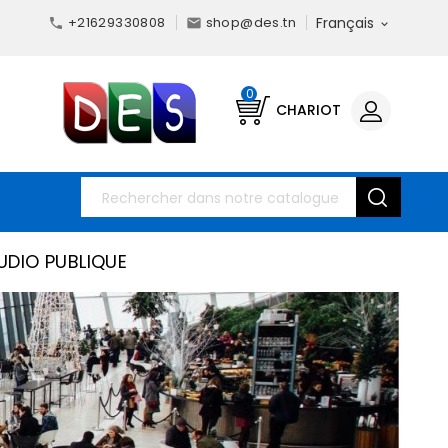
+21629330808
shop@des.tn
Français



0
CHARIOT
UDIO PUBLIQUE