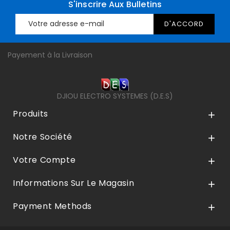
S'inscrire Aux Bulletins
Payement à la Livraison
DJIOU ELECTRO SYSTEMES (D.E.S)
Produits

Notre Société

Votre Compte

Informations Sur Le Magasin

Payment Methods
