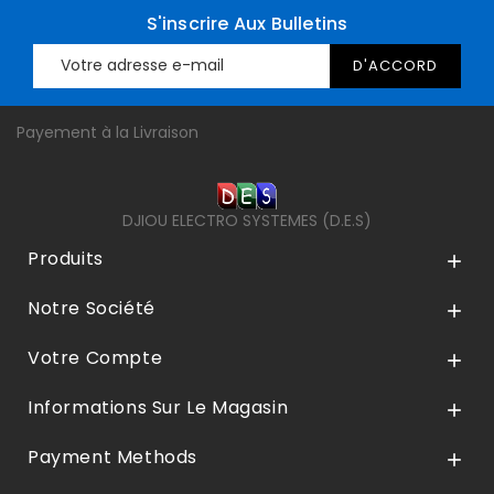
S'inscrire Aux Bulletins
Payement à la Livraison
DJIOU ELECTRO SYSTEMES (D.E.S)
Produits

Notre Société

Votre Compte

Informations Sur Le Magasin

Payment Methods
