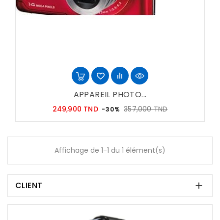
APPAREIL PHOTO...
Prix
Prix
249,900 TND
357,000 TND
-30%
habituel
Affichage de 1-1 du 1 élément(s)
CLIENT
