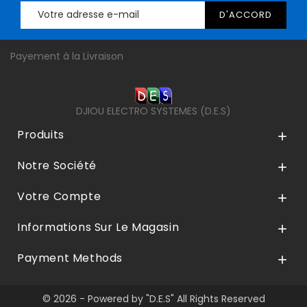
Payement à la Livraison
DJIOU ELECTRO SYSTEMES (D.E.S)
Produits

Notre Société

Votre Compte

Informations Sur Le Magasin

Payment Methods

© 2026 - Powered by "D.E.S" All Rights Reserved