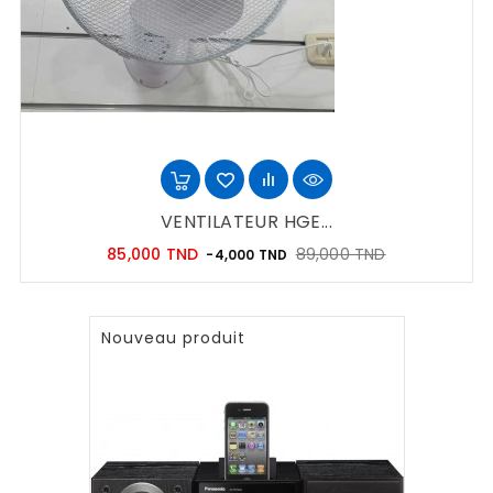
VENTILATEUR HGE...
Prix
Prix
85,000 TND
89,000 TND
-4,000 TND
habituel
Nouveau produit