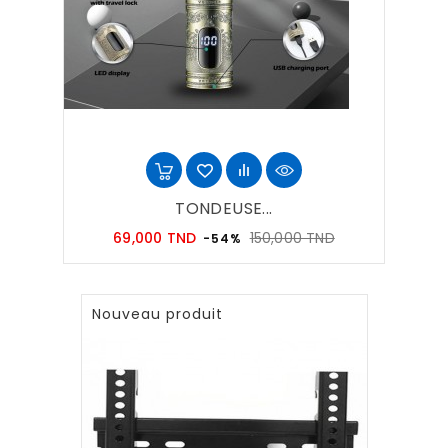
TONDEUSE...
Prix
Prix
69,000 TND
150,000 TND
-54%
habituel
Nouveau produit