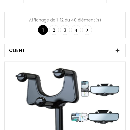
Affichage de 1-12 du 40 élément(s)

1
2
3
4
CLIENT
