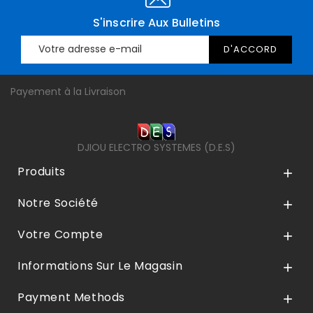
S'inscrire Aux Bulletins
Payement à la Livraison
DJIOU ELECTRO SYSTEMES (D.E.S)
Produits

Notre Société

Votre Compte

Informations Sur Le Magasin

Payment Methods
