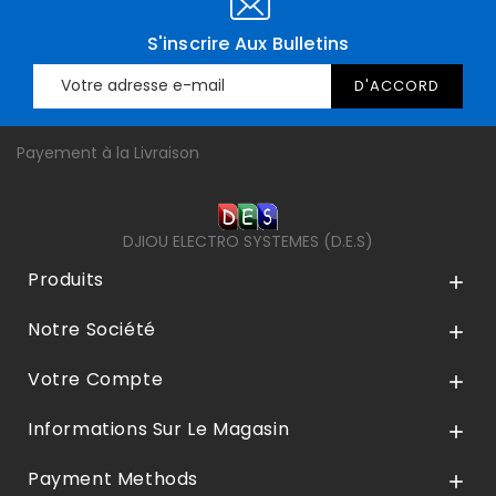
S'inscrire Aux Bulletins
Payement à la Livraison
DJIOU ELECTRO SYSTEMES (D.E.S)
Produits

Notre Société

Votre Compte

Informations Sur Le Magasin

Payment Methods
