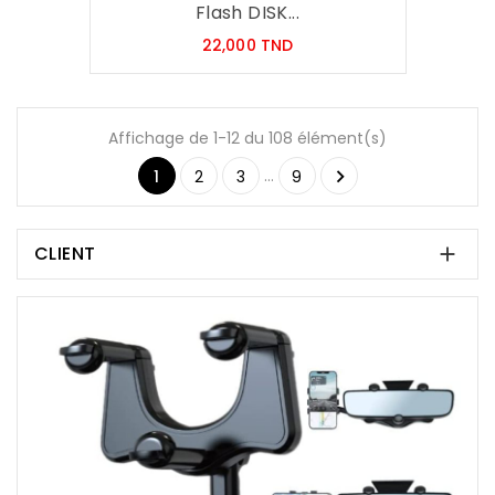
Flash DISK...
Prix
22,000 TND
Affichage de 1-12 du 108 élément(s)
…

1
2
3
9
CLIENT
