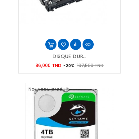
DISQUE DUR...
Prix
Prix
86,000 TND
107,500 TND
-20%
habituel
Nouveau produit