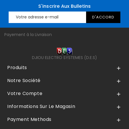
S'inscrire Aux Bulletins
Payement à la Livraison
DJIOU ELECTRO SYSTEMES (D.E.S)
Produits

Notre Société

Votre Compte

Informations Sur Le Magasin

Payment Methods
