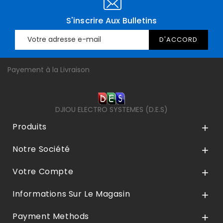
S'inscrire Aux Bulletins
Payement à la Livraison
DJIOU ELECTRO SYSTEMES (D.E.S)
Produits

Notre Société

Votre Compte

Informations Sur Le Magasin

Payment Methods
