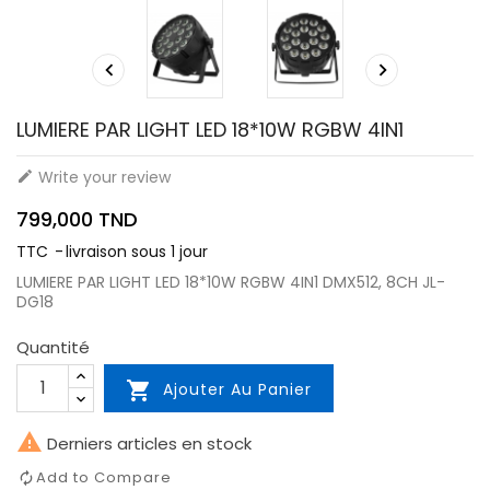


LUMIERE PAR LIGHT LED 18*10W RGBW 4IN1
Write your review

799,000 TND
TTC
livraison sous 1 jour
LUMIERE PAR LIGHT LED 18*10W RGBW 4IN1 DMX512, 8CH JL-
DG18
Quantité

Ajouter Au Panier

Derniers articles en stock
Add to Compare