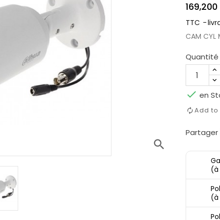
169,200
TTC
livr
CAM CYL M
Quantité

en St
Add t
Partager
search
Ga
(à
Pol
(à
Po