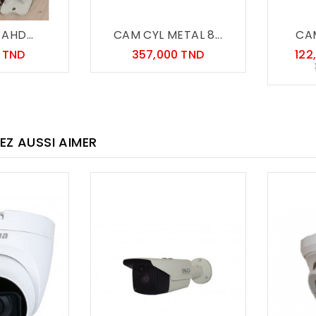
AHD...
CAM CYL METAL 8...
CAM
Prix
Prix
0 TND
357,000 TND
122
EZ AUSSI AIMER