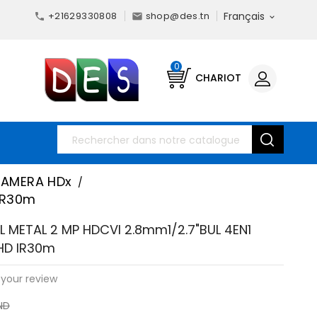
+21629330808
shop@des.tn
Français



0
CHARIOT
AMERA HDx
 IR30m
 METAL 2 MP HDCVI 2.8mm1/2.7"BUL 4EN1
HD IR30m
your review
ND