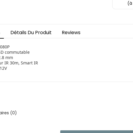
(à
n
Détails Du Produit
Reviews
080P
 SD commutable
 2.8 mm
r IR 30m, Smart IR
C12V
res (0)