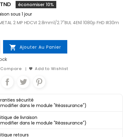
 TND
économiser 10%
aison sous 1 jour
ETAL 2 MP HDCVI 2.8mm1/2.7"BUL 4EN1 1080p FHD IR30m

Ajouter Au Panier
ock
o Compare
Add to Wishlist
ranties sécurité
 modifier dans le module "Réassurance")
itique de livraison
 modifier dans le module "Réassurance")
litique retours