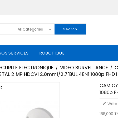
Search
NOS SERVICES
ROBOTIQUE
ECURITE ELECTRONIQUE
VIDEO SURVEILLANCE
C
TAL 2 MP HDCVI 2.8mm1/2.7"BUL 4EN1 1080p FHD
CAM CYL
t
1080p F
Write 

188,000 T