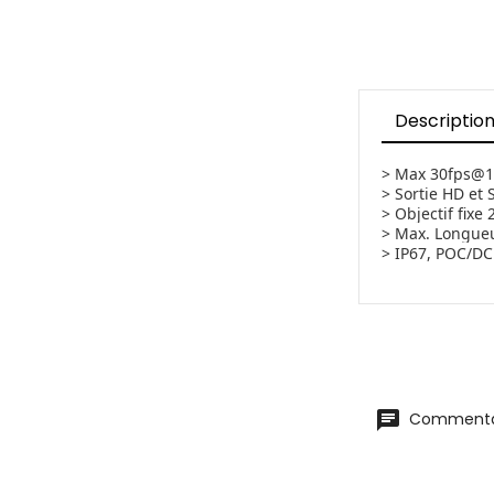
Descriptio
> Max 30fps@1
> Sortie HD et
> Objectif fixe
> Max.
Longueu
> IP67, POC/D
Commentai