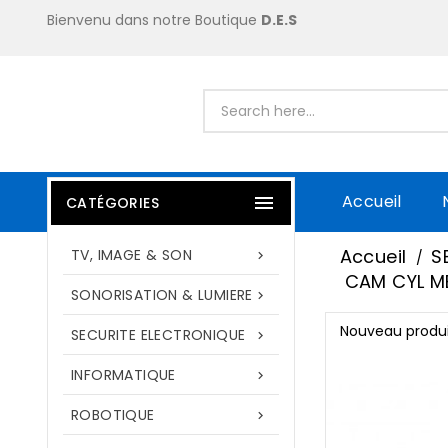
Bienvenu dans notre Boutique
D.E.S
Accueil

CATÉGORIES
Accueil
S
TV, IMAGE & SON

CAM CYL ME
SONORISATION & LUMIERE

Nouveau produi
SECURITE ELECTRONIQUE

INFORMATIQUE

ROBOTIQUE
