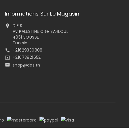
Informations Sur Le Magasin
D.E.S

Av PALESTINE Cité SAHLOUL
4051 SOUSSE
Tunisie
+21629330808

+21673821652

shop@des.tn
