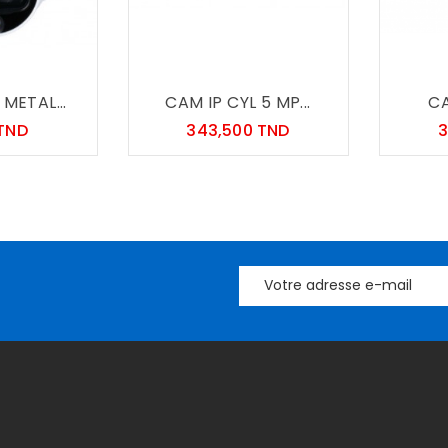
METAL...
CAM IP CYL 5 MP...
CA
Prix
Prix
 TND
343,500 TND
3