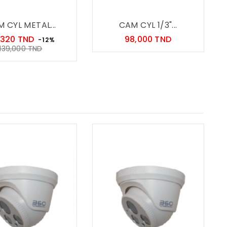
 CYL METAL...
CAM CYL 1/3"...
Prix
Prix
,320 TND
98,000 TND
-12%
Prix
139,000 TND
habituel