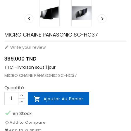


MICRO CHAINE PANASONIC SC-HC37
Write your review

399,000 TND
TTC
livraison sous 1 jour
MICRO CHAINE PANASONIC SC-HC37
Quantité

Ajouter Au Panier

en Stock
Add to Compare
Add to Wishlist