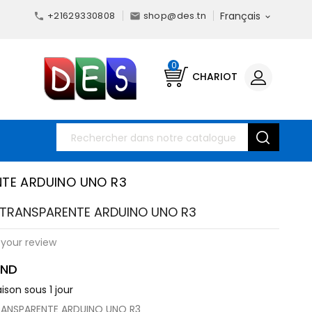
+21629330808
shop@des.tn
Français



0
CHARIOT
NTE ARDUINO UNO R3
R TRANSPARENTE ARDUINO UNO R3
your review
TND
aison sous 1 jour
RANSPARENTE ARDUINO UNO R3