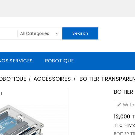
Search
NOS SERVICES
ROBOTIQUE
OBOTIQUE
ACCESSOIRES
BOITIER TRANSPARE
BOITIE
t
Write 

12,000 
TTC
livr
BOITIER T