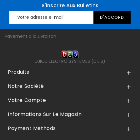
S'inscrire Aux Bulletins
Payement à la Livraison
DJIOU ELECTRO SYSTEMES (D.E.S)
Produits

Notre Société

Votre Compte

Informations Sur Le Magasin

Payment Methods
