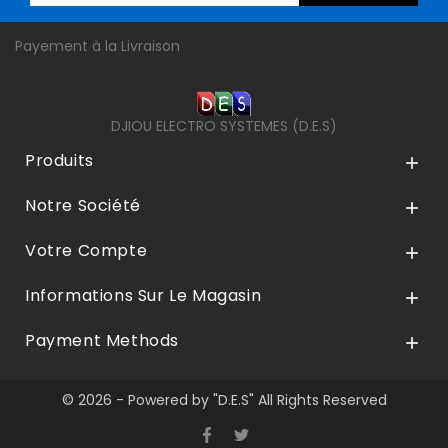
Payement à la Livraison
DJIOU ELECTRO SYSTEMES (D.E.S)
Produits

Notre Société

Votre Compte

Informations Sur Le Magasin

Payment Methods

© 2026 - Powered by "D.E.S" All Rights Reserved