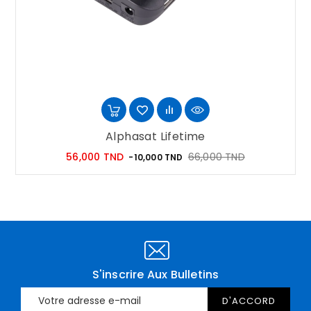
Alphasat Lifetime
Prix
Prix
56,000 TND
66,000 TND
-10,000 TND
habituel
S'inscrire Aux Bulletins